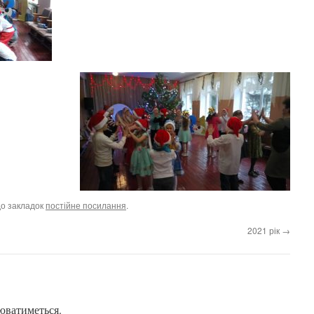
до закладок
постійне посилання
.
2021 рік
→
юватиметься.