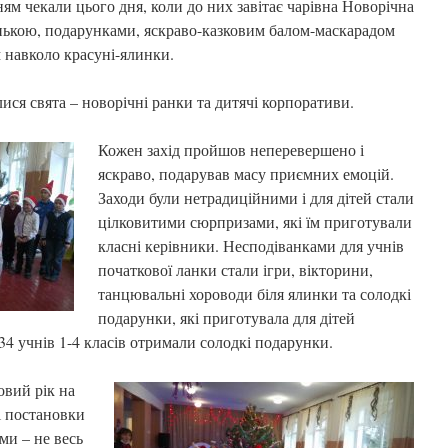
ням чекали цього дня, коли до них завітає чарівна Новорічна
нькою, подарунками, яскраво-казковим балом-маскарадом
 навколо красуні-ялинки.
улися свята – новорічні ранки та дитячі корпоративи.
Кожен захід пройшов неперевершено і
яскраво, подарував масу приємних емоцій.
Заходи були нетрадиційними і для дітей стали
цілковитими сюрпризами, які їм приготували
класні керівники. Несподіванками для учнів
початкової ланки стали ігри, вікторини,
танцювальні хороводи біля ялинки та солодкі
подарунки, які приготувала для дітей
34 учнів 1-4 класів отримали солодкі подарунки.
овий рік на
і постановки
ми – не весь