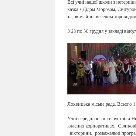
Всі учні нашої школи з нетерпін
казка з Дідом Морозом, Снігуро
та, звичайно, веселим хороводом
З 28 по 30 грудня у закладі відб
Лохвицька міська рада. Всього 1
Учні середньої ланки зустріли Н
класних корпоративах. Святков
, вікторини, розважальні програ