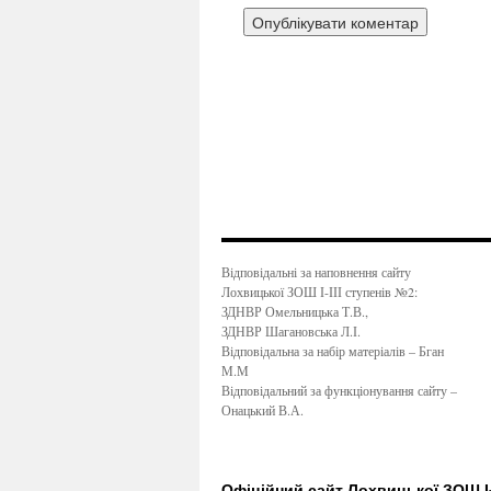
Відповідальні за наповнення сайту
Лохвицької ЗОШ І-ІІІ ступенів №2:
ЗДНВР Омельницька Т.В.,
ЗДНВР Шагановська Л.І.
Відповідальна за набір матеріалів – Бган
М.М
Відповідальний за функціонування сайту –
Онацький В.А.
Офіційний сайт Лохвицької ЗОШ І-І