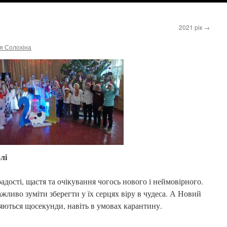
2021 рік
→
я Солохіна
лі
радості, щастя та очікування чогось нового і неймовірного.
жливо зуміти зберегти у їх серцях віру в чудеса. А Новий
пляються щосекунди, навіть в умовах карантину.