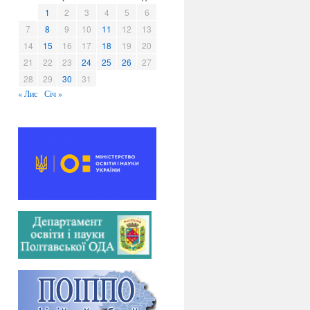
в
1
2
3
4
5
6
и
7
8
9
10
11
12
13
14
15
16
17
18
19
20
21
22
23
24
25
26
27
28
29
30
31
« Лис
Січ »