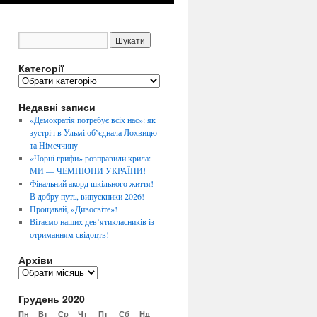
Категорії
К
а
Недавні записи
т
е
«Демократія потребує всіх нас»: як
г
зустріч в Ульмі об’єднала Лохвицю
о
та Німеччину
р
«Чорні грифи» розправили крила:
і
МИ — ЧЕМПІОНИ УКРАЇНИ!
ї
Фінальний акорд шкільного життя!
В добру путь, випускники 2026!
Прощавай, «Дивосвіте»!
Вітаємо наших дев’ятикласників із
отриманням свідоцтв!
Архіви
А
р
Грудень 2020
х
і
Пн
Вт
Ср
Чт
Пт
Сб
Нд