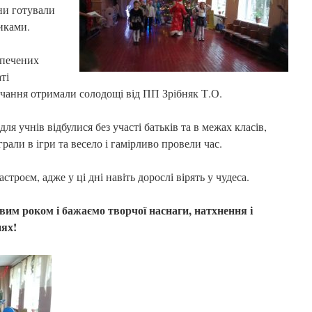
они готували
иками.
зпечених
ті
вчання отримали солодощі від ПП Зрібняк Т.О.
ля учнів відбулися без участі батьків та в межах класів,
грали в ігри та весело і гамірливо провели час.
троєм, адже у ці дні навіть дорослі вірять у чудеса.
вим роком і бажаємо творчої наснаги, натхнення і
нях!