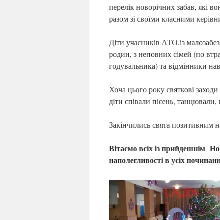
перелік новорічних забав, які в
разом зі своїми класними керівн
Діти учасників АТО,із малозабе
родин, з неповних сімей (по втра
годувальника) та відмінники на
Хоча цього року святкові заходи д
діти співали пісень, танцювали, 
Закінчились свята позитивним нас
Вітаємо всіх із прийдешнім Но
наполегливості в усіх починан