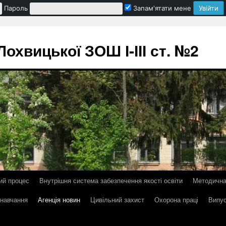
Пароль
Запам'ятати мене
охвицької ЗОШ І-ІІІ ст. №2
ий процес
Внутрішня система забезпечення якості освіти
Методична
 навчання
Агенція новин
Цивільний захист
Охорона праці
Випус