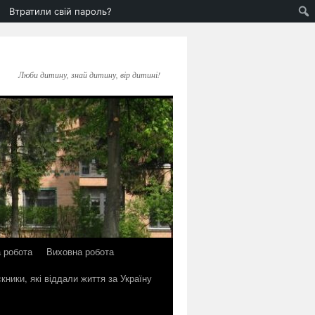
Втратили свій пароль?
Люби дитину, знай дитину, вір дитині!
 робота
Виховна робота
кники, які віддали життя за Україну