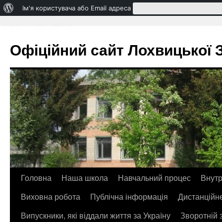
Про
Ім'я користувача або Email адреса
WordPress
Втратили свій пароль?
Офіційний сайт Лохвицької ЗО
Головна
Наша школа
Навчальний процес
Внутр
Перейти
Виховна робота
Публічна інформація
Дистанційн
до
Випускники, які віддали життя за Україну
Зворотній 
контенту