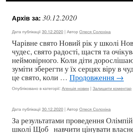
30.12.2020
Архів за:
Дата публікації
30.12.2020
| Автор
Олеся Солохіна
Чарівне свято Новий рік у школі Нов
чудес, свято радості, щастя та очіку
неймовірного. Коли діти доросліша
зуміти зберегти у їх серцях віру в чу
це свято, коли …
Продовження
→
Опубліковано в категорії:
Агенція новин
|
Залишити коментар
Дата публікації
30.12.2020
| Автор
Олеся Солохіна
За результатами проведення Олімпій
школі Щоб навчити цінувати власн