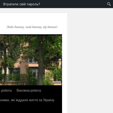
Втратили свій пароль?
Люби дитину, знай дитину, вір дитині!
 робота
Виховна робота
кники, які віддали життя за Україну