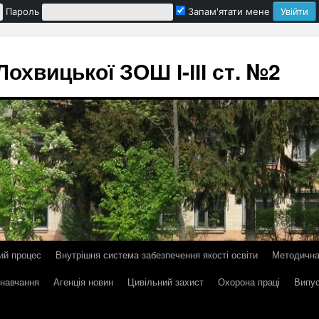
Пароль
Запам'ятати мене
охвицької ЗОШ І-ІІІ ст. №2
ий процес
Внутрішня система забезпечення якості освіти
Методична
 навчання
Агенція новин
Цивільний захист
Охорона праці
Випус