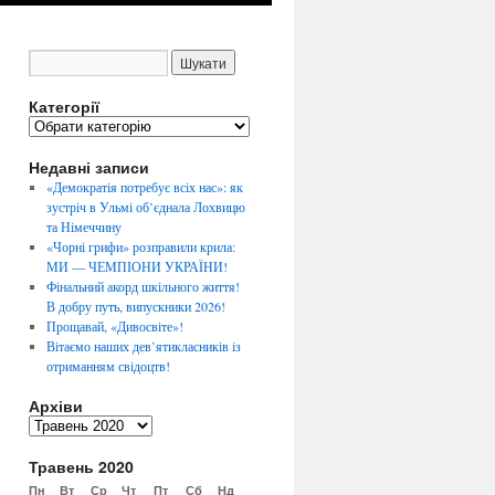
Категорії
К
а
Недавні записи
т
е
«Демократія потребує всіх нас»: як
г
зустріч в Ульмі об’єднала Лохвицю
о
та Німеччину
р
«Чорні грифи» розправили крила:
і
МИ — ЧЕМПІОНИ УКРАЇНИ!
ї
Фінальний акорд шкільного життя!
В добру путь, випускники 2026!
Прощавай, «Дивосвіте»!
Вітаємо наших дев’ятикласників із
отриманням свідоцтв!
Архіви
А
р
Травень 2020
х
і
Пн
Вт
Ср
Чт
Пт
Сб
Нд