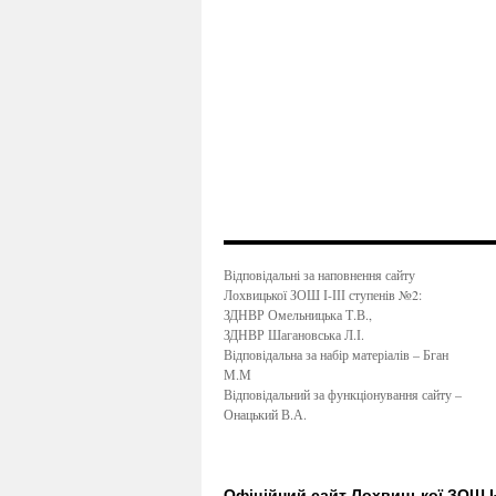
Відповідальні за наповнення сайту
Лохвицької ЗОШ І-ІІІ ступенів №2:
ЗДНВР Омельницька Т.В.,
ЗДНВР Шагановська Л.І.
Відповідальна за набір матеріалів – Бган
М.М
Відповідальний за функціонування сайту –
Онацький В.А.
Офіційний сайт Лохвицької ЗОШ І-І