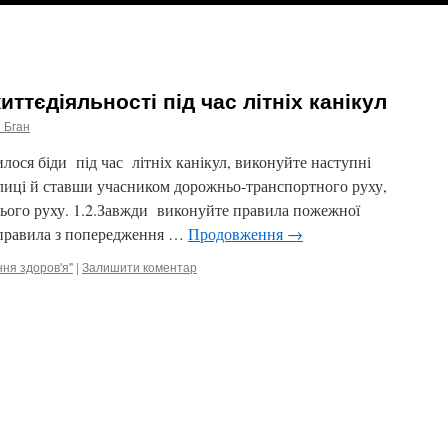
иттєдіяльності під час літніх канікул
 Бган
илося біди під час літніх канікул, виконуйте наступні
улиці й ставши учасником дорожньо-транспортного руху,
ього руху. 1.2.Завжди виконуйте правила пожежної
 правила з попередження …
Продовження
→
ня здоров'я"
|
Залишити коментар