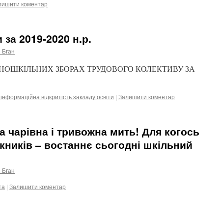
лишити коментар
 за 2019-2020 н.р.
 Бган
ЬНОШКІЛЬНИХ ЗБОРАХ ТРУДОВОГО КОЛЕКТИВУ ЗА
 інформаційна відкритість закладу освіти
|
Залишити коментар
а чарівна і тривожна мить! Для когось
скників – востаннє сьогодні шкільний
 Бган
та
|
Залишити коментар