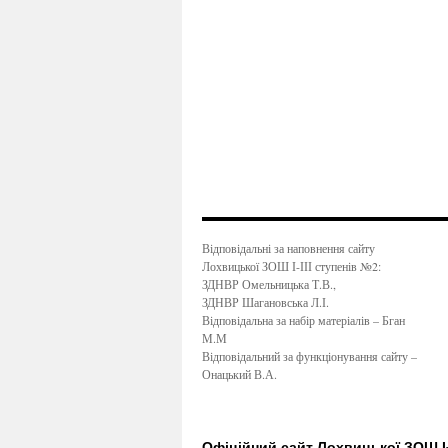
Відповідальні за наповнення сайту
Лохвицької ЗОШ І-ІІІ ступенів №2:
ЗДНВР Омельницька Т.В.,
ЗДНВР Шагановська Л.І.
Відповідальна за набір матеріалів – Бган
М.М
Відповідальний за функціонування сайту –
Онацький В.А.
Офіційний сайт Лохвицької ЗОШ І-І