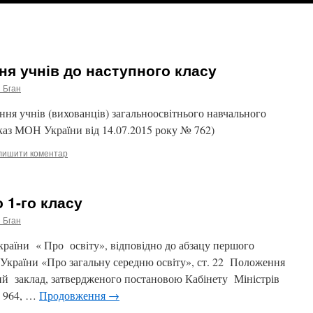
ня учнів до наступного класу
 Бган
ння учнів (вихованців) загальноосвітнього навчального
аказ МОН України від 14.07.2015 року № 762)
лишити коментар
 1-го класу
 Бган
раїни « Про освіту», відповідно до абзацу першого
у України «Про загальну середню освіту», ст. 22 Положення
ий заклад, затвердженого постановою Кабінету Міністрів
№ 964, …
Продовження
→