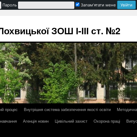
Пароль
Запам'ятати мене
охвицької ЗОШ І-ІІІ ст. №2
ий процес
Внутрішня система забезпечення якості освіти
Методична
 навчання
Агенція новин
Цивільний захист
Охорона праці
Випус