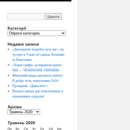
Категорії
К
а
Недавні записи
т
е
«Демократія потребує всіх нас»: як
г
зустріч в Ульмі об’єднала Лохвицю
о
та Німеччину
р
«Чорні грифи» розправили крила:
і
МИ — ЧЕМПІОНИ УКРАЇНИ!
ї
Фінальний акорд шкільного життя!
В добру путь, випускники 2026!
Прощавай, «Дивосвіте»!
Вітаємо наших дев’ятикласників із
отриманням свідоцтв!
Архіви
А
р
Травень 2020
х
і
Пн
Вт
Ср
Чт
Пт
Сб
Нд