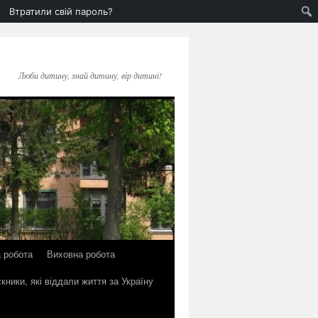
Втратили свій пароль?
Люби дитину, знай дитину, вір дитині!
 робота
Виховна робота
кники, які віддали життя за Україну