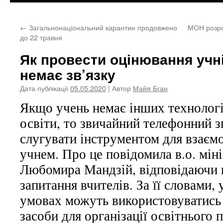
←
Загальнонаціональний карантин продовжено
МОН розро
до 22 травня
Як провести оцінювання учні
немає зв’язку
Дата публікації
05.05.2020
| Автор
Майя Бган
Якщо учень немає інших технологі
освіти, то звичайний телефонний з
слугувати інструментом для взаємо
учнем. Про це повідомила в.о. міні
Любомира Мандзій, відповідаючи 
запитання вчителів. За її словами,
умовах можуть використовуватись 
засоби для організації освітнього