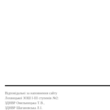
Відповідальні за наповнення сайту
Лохвицької ЗОШ І-ІІІ ступенів №2:
ЗДНВР Омельницька Т.В.,
ЗДНВР Шагановська Л.І.