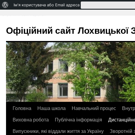
Про
Ім'я користувача або Email адреса
WordPress
Втратили свій пароль?
Офіційний сайт Лохвицької ЗО
Головна
Наша школа
Навчальний процес
Внутр
Перейти
Виховна робота
Публічна інформація
Дистанційн
до
Випускники, які віддали життя за Україну
Зворотній 
контенту