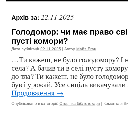
22.11.2025
Архів за:
Голодомор: чи має право сві
пусті комори?
Дата публікації
22.11.2025
| Автор
Майя Бган
…Ти кажеш, не було голодомору? І н
села? А бачив ти в селі пусту комору
до тла? Ти кажеш, не було голодомор
був і урожай, Усе сиціль викачували
Продовження
→
Опубліковано в категорії:
Сторінка бібліотекаря
|
Коментарі В