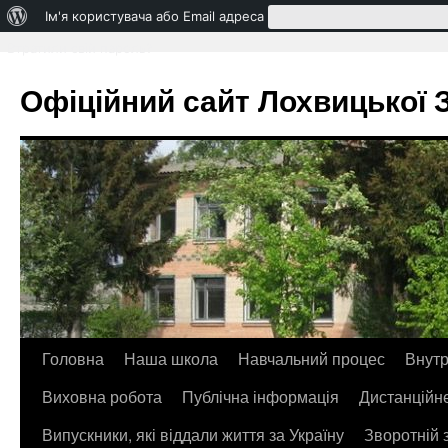
Про
Ім'я користувача або Email адреса
WordPress
Втратили свій пароль?
Офіційний сайт Лохвицької ЗО
Головна
Наша школа
Навчальний процес
Внутр
Перейти
Виховна робота
Публічна інформація
Дистанційн
до
Випускники, які віддали життя за Україну
Зворотній 
контенту