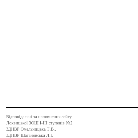
Відповідальні за наповнення сайту
Лохвицької ЗОШ І-ІІІ ступенів №2:
ЗДНВР Омельницька Т.В.,
ЗДНВР Шагановська Л.І.