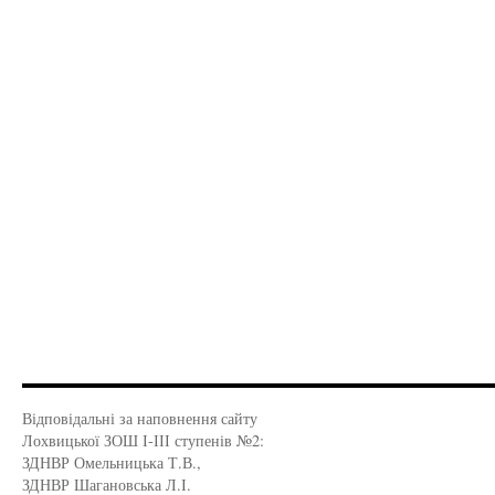
Відповідальні за наповнення сайту
Лохвицької ЗОШ І-ІІІ ступенів №2:
ЗДНВР Омельницька Т.В.,
ЗДНВР Шагановська Л.І.