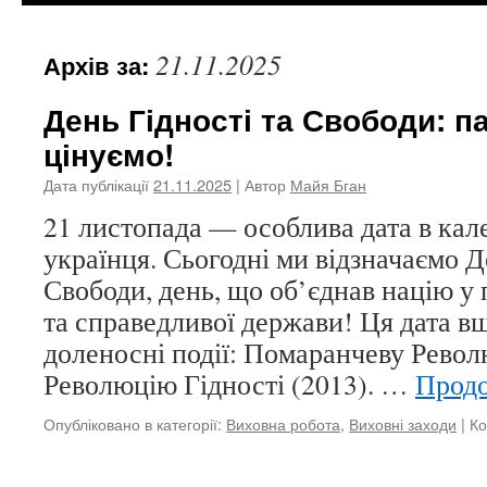
21.11.2025
Архів за:
День Гідності та Свободи: п
цінуємо!
Дата публікації
21.11.2025
| Автор
Майя Бган
21 листопада — особлива дата в кал
українця. Сьогодні ми відзначаємо Д
Свободи, день, що об’єднав націю у 
та справедливої держави! Ця дата в
доленосні події: Помаранчеву Револ
Революцію Гідності (2013). …
Прод
Опубліковано в категорії:
Виховна робота
,
Виховні заходи
|
Ко