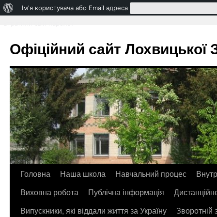
Про
Ім'я користувача або Email адреса
WordPress
Втратили свій пароль?
Офіційний сайт Лохвицької ЗО
Головна
Наша школа
Навчальний процес
Внутр
Перейти
Виховна робота
Публічна інформація
Дистанційн
до
Випускники, які віддали життя за Україну
Зворотній 
контенту