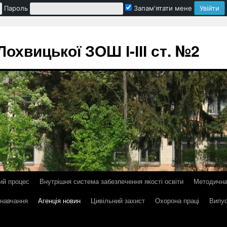
Пароль
Запам'ятати мене
охвицької ЗОШ І-ІІІ ст. №2
ий процес
Внутрішня система забезпечення якості освіти
Методична
 навчання
Агенція новин
Цивільний захист
Охорона праці
Випус