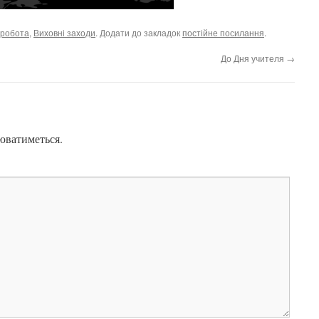
 робота
,
Виховні заходи
. Додати до закладок
постійне посилання
.
До Дня учителя
→
юватиметься.