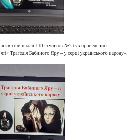
оосвітній школі І-ІІІ ступенів №2 був проведений
ті« Трагедія Бабиного Яру – у серці українського народу».