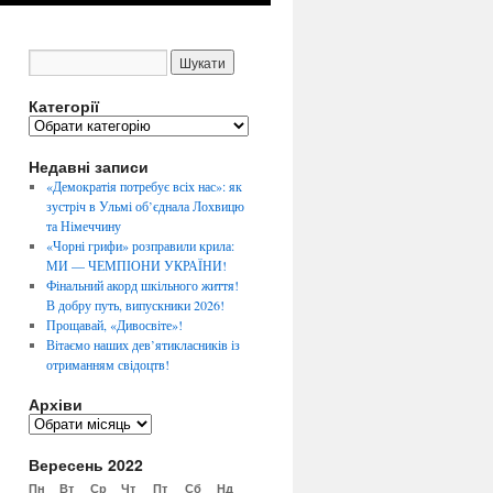
Категорії
К
а
Недавні записи
т
е
«Демократія потребує всіх нас»: як
г
зустріч в Ульмі об’єднала Лохвицю
о
та Німеччину
р
«Чорні грифи» розправили крила:
і
МИ — ЧЕМПІОНИ УКРАЇНИ!
ї
Фінальний акорд шкільного життя!
В добру путь, випускники 2026!
Прощавай, «Дивосвіте»!
Вітаємо наших дев’ятикласників із
отриманням свідоцтв!
Архіви
А
р
Вересень 2022
х
і
Пн
Вт
Ср
Чт
Пт
Сб
Нд