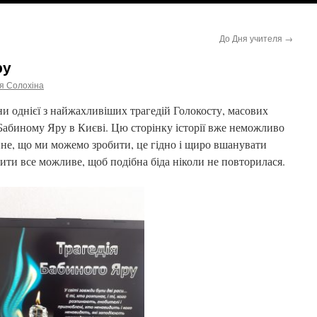
До Дня учителя
→
ру
я Солохіна
и однієї з найжахливіших трагедій Голокосту, масових
 Бабиному Яру в Києві. Цю сторінку історії вже неможливо
ине, що ми можемо зробити, це гідно і щиро вшанувати
ити все можливе, щоб подібна біда ніколи не повторилася.