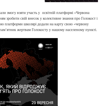
мали змогу взяти участь у освітній платформі «Червона
чням зробити свій внесок у колективне знання про Голокост і
гою платформи школярі додали на карту свою «червону
о пам’ятник жертвам Голокосту у нашому населеному пункті.