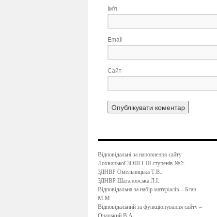
Ім'я
Email
Сайт
Відповідальні за наповнення сайту
Лохвицької ЗОШ І-ІІІ ступенів №2:
ЗДНВР Омельницька Т.В.,
ЗДНВР Шагановська Л.І.
Відповідальна за набір матеріалів – Бган
М.М
Відповідальний за функціонування сайту –
Онацький В.А.