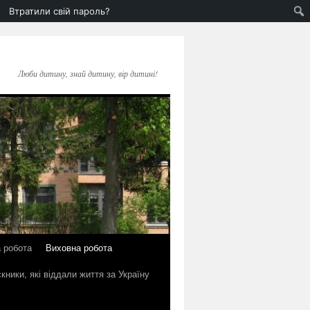
Втратили свій пароль?
Люби дитину, знай дитину, вір дитині!
 робота
Виховна робота
кники, які віддали життя за Україну