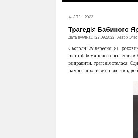
←
ДПА – 2023
Трагедія Бабиного Я
Дата публікації
29.09.2022
| Автор
Олес
Сьогодні 29 вересня 81 роковин
розстрілів мирного населення в
виправити, трагедія сталася. Єд
пам’ять про невинні жертви, роб