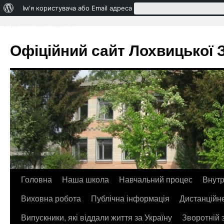
Про
Ім'я користувача або Email адреса
WordPress
Втратили свій пароль?
Офіційний сайт Лохвицької ЗО
Головна
Наша школа
Навчальний процес
Внутр
Перейти
Виховна робота
Публічна інформація
Дистанційн
до
Випускники, які віддали життя за Україну
Зворотній 
контенту