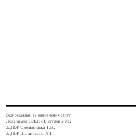
Відповідальні за наповнення сайту
Лохвицької ЗОШ І-ІІІ ступенів №2:
ЗДНВР Омельницька Т.В.,
ЗДНВР Шагановська Л.І.