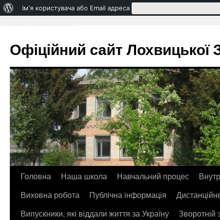
Про
Ім'я користувача або Email адреса
WordPress
Втратили свій пароль?
Офіційний сайт Лохвицької ЗО
Головна
Наша школа
Навчальний процес
Внутр
Перейти
Виховна робота
Публічна інформація
Дистанційн
до
Випускники, які віддали життя за Україну
Зворотній 
контенту