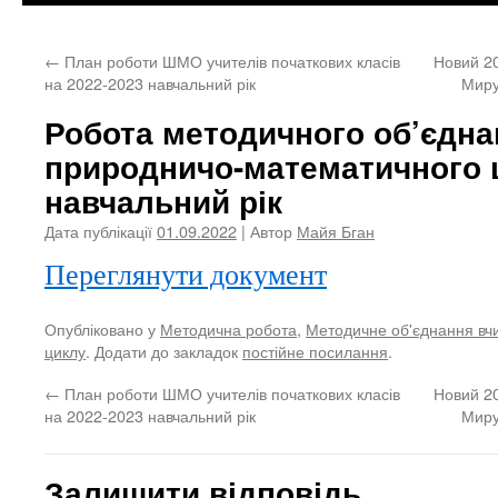
←
План роботи ШМО учителів початкових класів
Новий 20
на 2022-2023 навчальний рік
Миру
Робота методичного об’єдна
природничо-математичного 
навчальний рік
Дата публікації
01.09.2022
| Автор
Майя Бган
Переглянути документ
Опубліковано у
Методична робота
,
Методичне об'єднання вч
циклу
. Додати до закладок
постійне посилання
.
←
План роботи ШМО учителів початкових класів
Новий 20
на 2022-2023 навчальний рік
Миру
Залишити відповідь