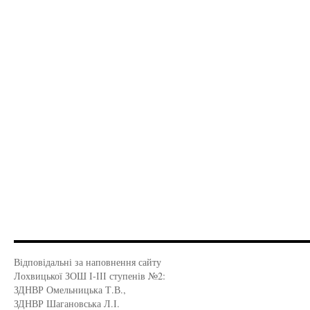
Відповідальні за наповнення сайту
Лохвицької ЗОШ І-ІІІ ступенів №2:
ЗДНВР Омельницька Т.В.,
ЗДНВР Шагановська Л.І.