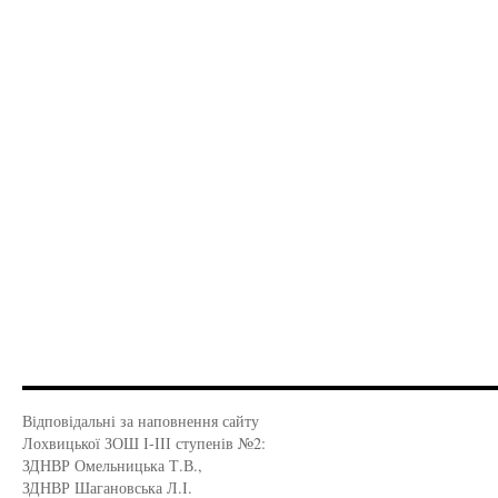
Відповідальні за наповнення сайту
Лохвицької ЗОШ І-ІІІ ступенів №2:
ЗДНВР Омельницька Т.В.,
ЗДНВР Шагановська Л.І.