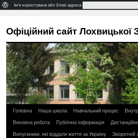
Про
Ім'я користувача або Email адреса
WordPress
Втратили свій пароль?
Офіційний сайт Лохвицької ЗО
Головна
Наша школа
Навчальний процес
Внутр
Перейти
Виховна робота
Публічна інформація
Дистанційн
до
Випускники, які віддали життя за Україну
Зворотній 
контенту