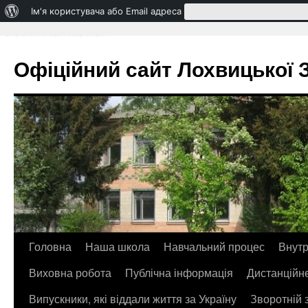
Про
Ім'я користувача або Email адреса
WordPress
Втратили свій пароль?
Офіційний сайт Лохвицької ЗО
Головна
Наша школа
Навчальний процес
Внутр
Перейти
Виховна робота
Публічна інформація
Дистанційн
до
Випускники, які віддали життя за Україну
Зворотній 
контенту