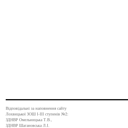
Відповідальні за наповнення сайту
Лохвицької ЗОШ І-ІІІ ступенів №2:
ЗДНВР Омельницька Т.В.,
ЗДНВР Шагановська Л.І.