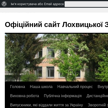
Про
Ім'я користувача або Email адреса
WordPress
Втратили свій пароль?
Офіційний сайт Лохвицької ЗО
Головна
Наша школа
Навчальний процес
Внутр
Перейти
Виховна робота
Публічна інформація
Дистанційн
до
Випускники, які віддали життя за Україну
Зворотній 
контенту