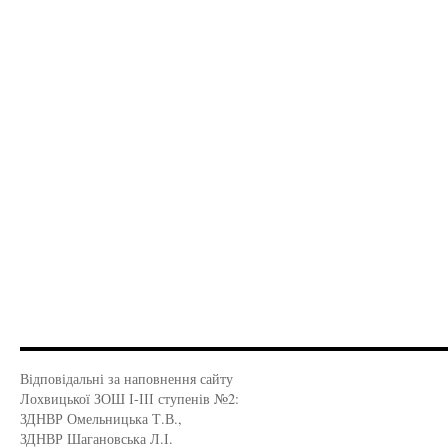
Відповідальні за наповнення сайту
Лохвицької ЗОШ І-ІІІ ступенів №2:
ЗДНВР Омельницька Т.В.,
ЗДНВР Шагановська Л.І.