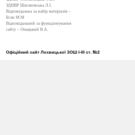
ЗДНВР Шагановська Л.І.
Відповідальна за набір матеріалів –
Бган М.М
Відповідальний за функціонування
сайту – Онацький В.А.
Офіційний сайт Лохвицької ЗОШ І-ІІІ ст. №2