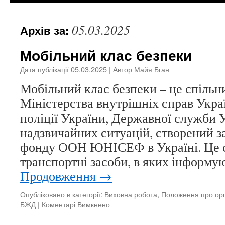
05.03.2025
Архів за:
Мобільний клас безпеки
Дата публікації
05.03.2025
| Автор
Майя Бган
Мобільний клас безпеки – це спільн
Міністерства внутрішніх справ Укра
поліції України, Державної служби У
надзвичайних ситуацій, створений з
фонду ООН ЮНІСЕФ в Україні. Це с
транспортні засоби, в яких інформу
Продовження
→
Опубліковано в категорії:
Виховна робота
,
Положення про орга
БЖД
|
Коментарі Вимкнено
до
Мобільний
клас