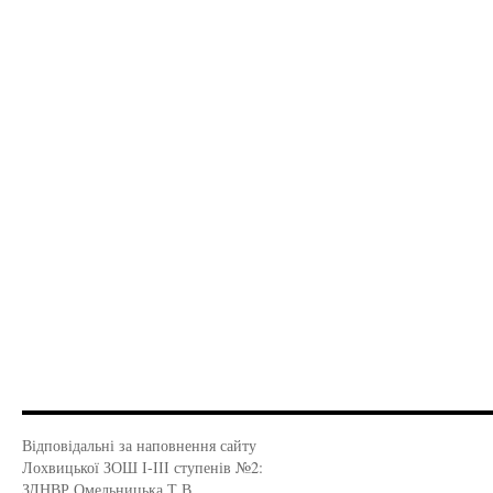
Відповідальні за наповнення сайту
Лохвицької ЗОШ І-ІІІ ступенів №2:
ЗДНВР Омельницька Т.В.,