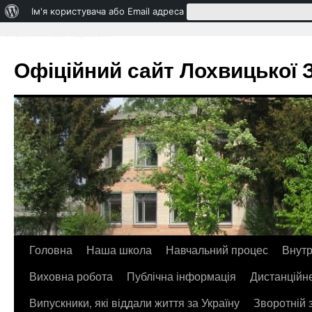
Про
Ім'я користувача або Email адреса
WordPress
Втратили свій пароль?
Офіційний сайт Лохвицької ЗО
Головна
Наша школа
Навчальний процес
Внутр
Перейти
Виховна робота
Публічна інформація
Дистанційн
до
Випускники, які віддали життя за Україну
Зворотній 
контенту