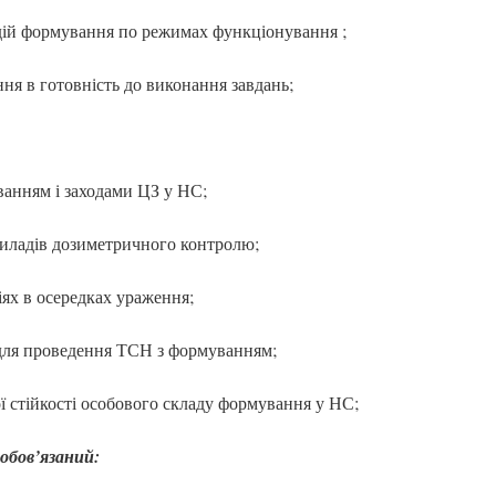
дій формування по режимах функціонування ;
я в готовність до виконання завдань;
ванням і заходами ЦЗ у НС;
приладів дозиметричного контролю;
іях в осередках ураження;
 для проведення ТСН з формуванням;
ї стійкості особового складу формування у НС;
обов
’я
заний: