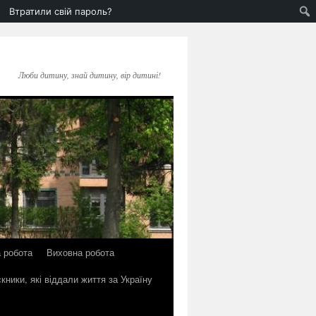
Втратили свій пароль?
Люби дитину, знай дитину, вір дитині!
 робота
Виховна робота
кники, які віддали життя за Україну