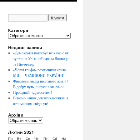
Категорії
К
а
Недавні записи
т
е
«Демократія потребує всіх нас»: як
г
зустріч в Ульмі об’єднала Лохвицю
о
та Німеччину
р
«Чорні грифи» розправили крила:
і
МИ — ЧЕМПІОНИ УКРАЇНИ!
ї
Фінальний акорд шкільного життя!
В добру путь, випускники 2026!
Прощавай, «Дивосвіте»!
Вітаємо наших дев’ятикласників із
отриманням свідоцтв!
Архіви
А
р
Лютий 2021
х
і
Пн
Вт
Ср
Чт
Пт
Сб
Нд