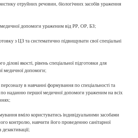
ристику отруйних речовин, біологічних засобів ураження
 медичної допомоги ураженим від РР, ОР, БЗ;
отовку з ЦЗ та систематично підвищувати свої спеціальні
го ділові якості, рівень спеціальної підготовки для
ої медичної допомоги;
персоналу в навчанні формування по спеціальності та
х по наданню першої медичної допомоги ураженим на всіх
ннях;
мування вміло користуватись індивідуальними засобами
ого контролю, навчити його проведенню санітарної
а дезактивації;