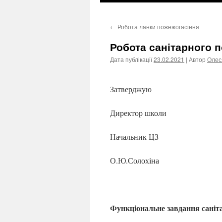
←
Робота ланки пожежогасіння
Робота санітарного 
Дата публікації
23.02.2021
| Автор
Олес
Затверджую
Директор школи
Начальник ЦЗ
О.Ю.Солохіна
Функціональне завдання саніт