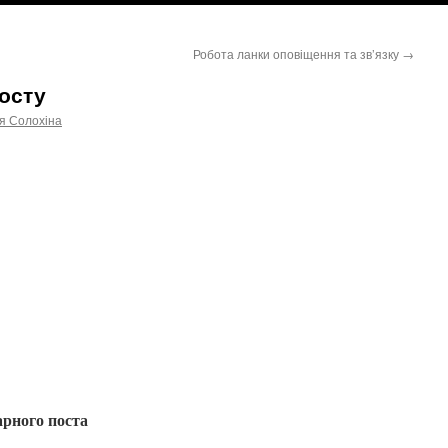
Робота ланки оповіщення та зв’язку
→
посту
я Солохіна
арного поста