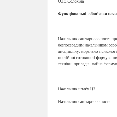
О.Ю.Солохіна
Функціональні обов
’яз
ки нача
Начальник санітарного поста пр
безпосереднім начальником особо
дисципліну, морально-психологі
постійної готовності формування
техніки, приладів, майна форму
Начальник штабу ЦЗ
Начальник санітарного поста