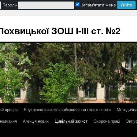
Пароль
Запам'ятати мене
охвицької ЗОШ І-ІІІ ст. №2
ий процес
Внутрішня система забезпечення якості освіти
Методична
 навчання
Агенція новин
Цивільний захист
Охорона праці
Випус