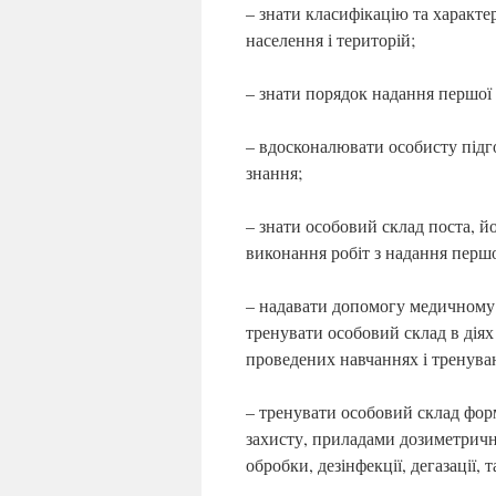
– знати класифікацію та характе
населення і територій;
– знати порядок надання першої
– вдосконалювати особисту підг
знання;
– знати особовий склад поста, йо
виконання робіт з надання перш
– надавати допомогу медичному 
тренувати особовий склад в дія
проведених навчаннях і тренува
– тренувати особовий склад фор
захисту, приладами дозиметричн
обробки, дезінфекції, дегазації, т