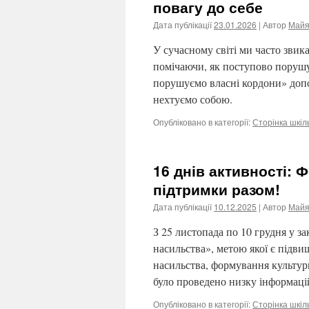
повагу до себе
Дата публікації
23.01.2026
| Автор
Майя
У сучасному світі ми часто звик
помічаючи, як поступово порушу
порушуємо власні кордони» доп
нехтуємо собою.
Опубліковано в категорії:
Сторінка шкіл
16 днів активності: 
підтримки разом!
Дата публікації
10.12.2025
| Автор
Майя
З 25 листопада по 10 грудня у за
насильства», метою якої є підви
насильства, формування культури
було проведено низку інформац
Опубліковано в категорії:
Сторінка шкіл