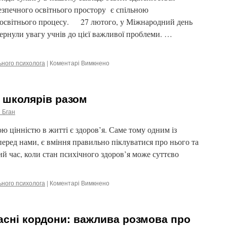
езпечного освітнього простору є спільною
ів освітнього процесу. 27 лютого, у Міжнародний день
вернули увагу учнів до цієї важливої проблеми. …
ьного психолога
|
Коментарі Вимкнено
до
Разом
проти
булінгу
 школярів разом
 Бган
 цінністю в житті є здоров’я. Саме тому одним із
еред нами, є вміння правильно піклуватися про нього та
й час, коли стан психічного здоров’я може суттєво
ьного психолога
|
Коментарі Вимкнено
до
Дбаємо
про
здоров’я
сні кордони: важлива розмова про
школярів