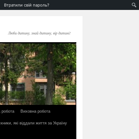
Втратили свій пароль?
Люби дитину, знай дитину, вір дитині!
 робота
Виховна робота
кники, які віддали життя за Україну