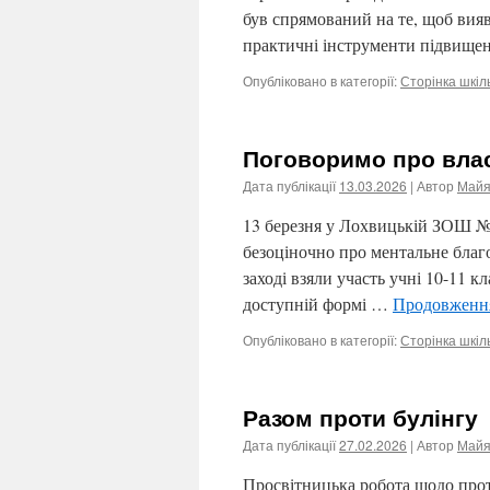
був спрямований на те, щоб вия
практичні інструменти підвище
Опубліковано в категорії:
Сторінка шкіл
Поговоримо про влас
Дата публікації
13.03.2026
| Автор
Майя
13 березня у Лохвицькій ЗОШ №2
безоціночно про ментальне благ
заході взяли участь учні 10-11 к
доступній формі …
Продовжен
Опубліковано в категорії:
Сторінка шкіл
Разом проти булінгу
Дата публікації
27.02.2026
| Автор
Майя
Просвітницька робота щодо проти