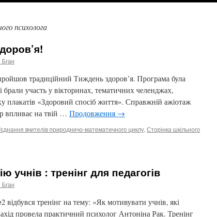
ного психолога
доров’я!
 Бган
і пройшов традиційний Тиждень здоров’я. Програма була
 брали участь у вікторинах, тематичних челенджах,
вку плакатів «Здоровий спосіб життя». Справжній ажіотаж
р впливає на твій …
Продовження
→
'єднання вчителів природничо-математичного циклу
,
Сторінка шкільного
ють
 учнів : тренінг для педагогів
’я!
 Бган
відбувся тренінг на тему: «Як мотивувати учнів, які
Захід провела практичний психолог Антоніна Рак. Тренінг