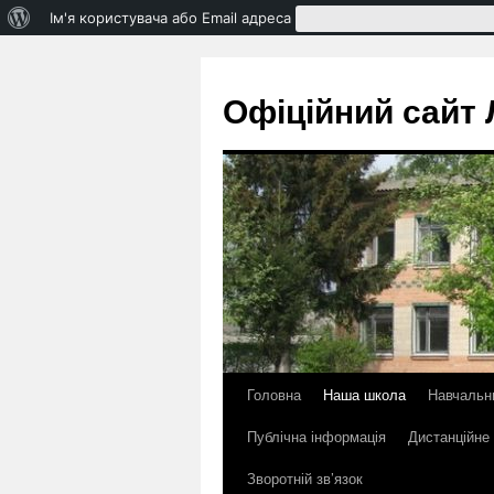
Про
Ім'я користувача або Email адреса
WordPress
Офіційний сайт Л
Головна
Наша школа
Навчальн
Перейти
Публічна інформація
Дистанційне
до
Зворотній зв’язок
контенту