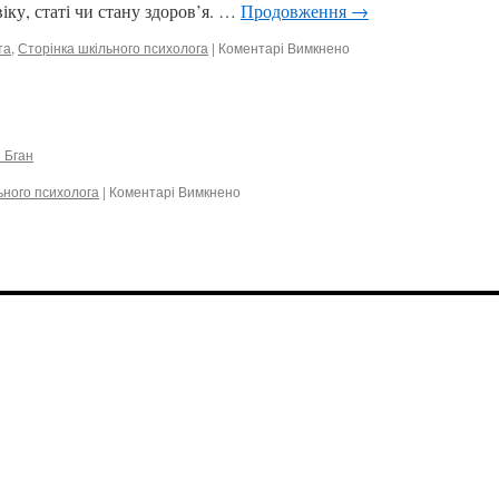
іку, статі чи стану здоров’я. …
Продовження
→
та
,
Сторінка шкільного психолога
|
Коментарі Вимкнено
до
Національний
тиждень
безбар’єрності
 Бган
ьного психолога
|
Коментарі Вимкнено
до
Ти
як?