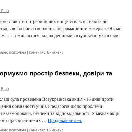
разом
 Бган
аємо ставити потреби інших вище за власні, навіть не
ємо свої особисті кордони. Інформаційний матеріал «Як ми
омагає замислитися над щоденними ситуаціями, у яких ми
ьного психолога
|
Коментарі Вимкнено
до
Як
ми
порушуємо
Формуємо простір безпеки, довіри та
власні
кордони:
важлива
 Бган
розмова
про
кладі була проведена Всеукраїнська акція «16 днів проти
повагу
до
щення обізнаності учнів і педагогів щодо проблеми
себе
 взаємоповаги, безпеки та відповідальності. У межах акції
ійно-просвітницьких …
Продовження
→
ьного психолога
|
Коментарі Вимкнено
до