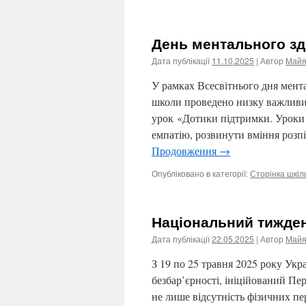
День ментального зд
Дата публікації
11.10.2025
| Автор
Майя
У рамках Всесвітнього дня мент
школи проведено низку важливих 
урок «Дотики підтримки. Уроки 
емпатію, розвинути вміння розп
Продовження
→
Опубліковано в категорії:
Сторінка шкіл
Національний тижден
Дата публікації
22.05.2025
| Автор
Майя
З 19 по 25 травня 2025 року Ук
безбар’єрності, ініційований П
не лише відсутність фізичних пе