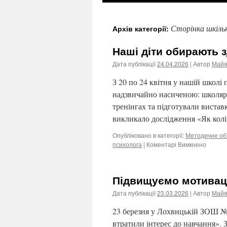
Сторінка шкіль
Архів категорії:
Наші діти обирають з
Дата публікації
24.04.2026
| Автор
Майя
З 20 по 24 квітня у нашій школ
надзвичайно насиченою: школярі
тренінгах та підготували виста
викликало дослідження «Як колі
Опубліковано в категорії:
Методичне об
психолога
|
Коментарі Вимкнено
до
Наші
діти
обира
Підвищуємо мотивацію
здоров
Дата публікації
23.03.2026
| Автор
Майя
23 березня у Лохвицькій ЗОШ №2 
втратили інтерес до навчання». 