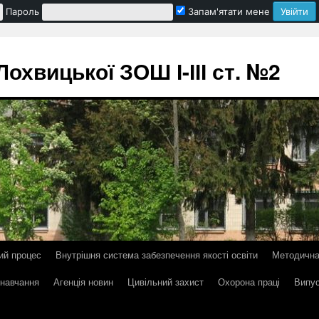
Пароль
Запам'ятати мене
охвицької ЗОШ І-ІІІ ст. №2
ий процес
Внутрішня система забезпечення якості освіти
Методична
 навчання
Агенція новин
Цивільний захист
Охорона праці
Випус