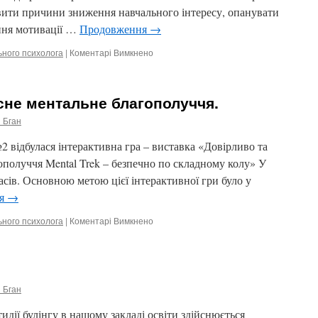
вити причини зниження навчального інтересу, опанувати
ння мотивації …
Продовження
→
ьного психолога
|
Коментарі Вимкнено
до
Підвищуємо
мотивацію
учнів
не ментальне благополуччя.
:
тренінг
 Бган
для
педагогів
 відбулася інтерактивна гра – виставка «Довірливо та
ополуччя Mental Trek – безпечно по складному колу» У
ласів. Основною метою цієї інтерактивної гри було у
ня
→
ьного психолога
|
Коментарі Вимкнено
до
Поговоримо
про
власне
ментальне
благополуччя.
 Бган
дії булінгу в нашому закладі освіти здійснюється