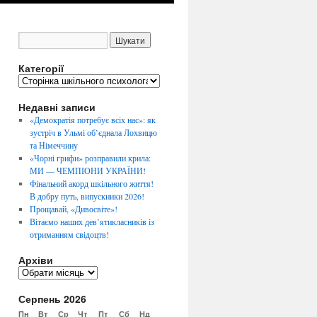
Категорії
К
а
Недавні записи
т
е
«Демократія потребує всіх нас»: як
г
зустріч в Ульмі об’єднала Лохвицю
о
та Німеччину
р
«Чорні грифи» розправили крила:
і
МИ — ЧЕМПІОНИ УКРАЇНИ!
ї
Фінальний акорд шкільного життя!
В добру путь, випускники 2026!
Прощавай, «Дивосвіте»!
Вітаємо наших дев’ятикласників із
отриманням свідоцтв!
Архіви
А
р
Серпень 2026
х
і
Пн
Вт
Ср
Чт
Пт
Сб
Нд