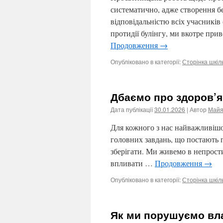
систематично, адже створення б
відповідальністю всіх учасник
протидії булінгу, ми вкотре при
Продовження
→
Опубліковано в категорії:
Сторінка шкіл
Дбаємо про здоров’я
Дата публікації
30.01.2026
| Автор
Майя
Для кожного з нас найважливішою
головних завдань, що постають п
зберігати. Ми живемо в непрости
впливати …
Продовження
→
Опубліковано в категорії:
Сторінка шкіл
Як ми порушуємо вла