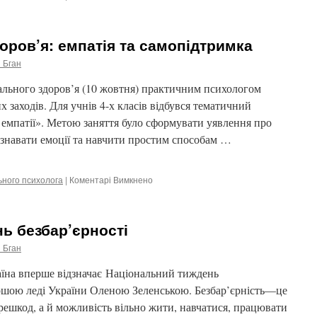
16
днів
активності:
оров’я: емпатія та самопідтримка
Формуємо
простір
 Бган
безпеки,
довіри
ального здоров’я (10 жовтня) практичним психологом
та
заходів. Для учнів 4-х класів відбувся тематичний
підтримки
емпатії». Метою заняття було сформувати уявлення про
разом!
ізнавати емоції та навчити простим способам …
ьного психолога
|
Коментарі Вимкнено
до
День
ментального
здоров’я:
ь безбар’єрності
емпатія
та
 Бган
самопідтримка
раїна вперше відзначає Національний тиждень
ершою леді України Оленою Зеленською. Безбар’єрність—це
решкод, а й можливість вільно жити, навчатися, працювати