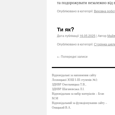
та подорожувати незалежно від в
Опубліковано в категорії:
Виховна робо
Ти як?
Дата публікації
16.05.2025
| Автор
Майя
Опубліковано в категорії:
Сторінка шкіл
←
Попередні записи
Відповідальні за наповнення сайту
Лохвицької ЗОШ І-ІІІ ступенів №2:
ЗДНВР Омельницька Т.В.,
ЗДНВР Шагановська Л.І.
Відповідальна за набір матеріалів – Бган
М.М
Відповідальний за функціонування сайту –
Онацький В.А.