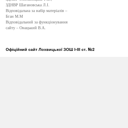
ЗДНВР Шагановська Л.І.
Відповідальна за набір матеріалів –
Бган М.М
Відповідальний за функціонування
сайту – Онацький В.А.
Офіційний сайт Лохвицької ЗОШ І-ІІІ ст. №2