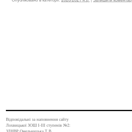
Відповідальні за наповнення сайту
Лохвицької ЗОШ І-ІІІ ступенів №2:
ЗДНВР Омельницька Т.В.,