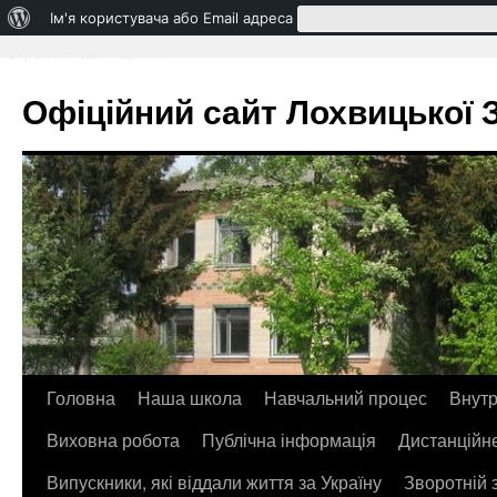
Про
Ім'я користувача або Email адреса
WordPress
Втратили свій пароль?
Офіційний сайт Лохвицької ЗО
Головна
Наша школа
Навчальний процес
Внутр
Перейти
Виховна робота
Публічна інформація
Дистанційн
до
Випускники, які віддали життя за Україну
Зворотній 
контенту