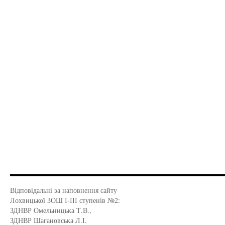
Відповідальні за наповнення сайту
Лохвицької ЗОШ І-ІІІ ступенів №2:
ЗДНВР Омельницька Т.В.,
ЗДНВР Шагановська Л.І.