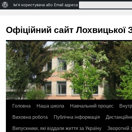
Про
Ім'я користувача або Email адреса
WordPress
Втратили свій пароль?
Офіційний сайт Лохвицької ЗО
Головна
Наша школа
Навчальний процес
Внутр
Перейти
Виховна робота
Публічна інформація
Дистанційн
до
Випускники, які віддали життя за Україну
Зворотній 
контенту