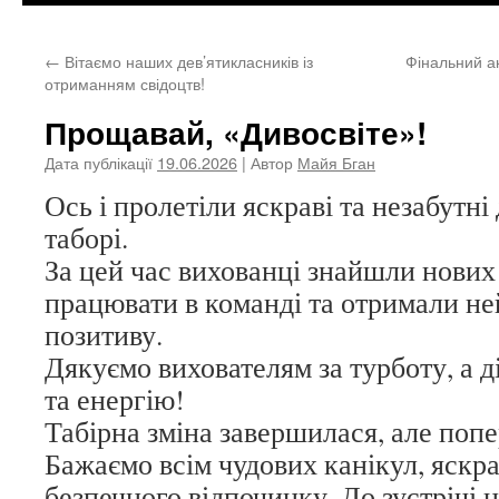
←
Вітаємо наших дев’ятикласників із
Фінальний ак
отриманням свідоцтв!
Прощавай, «Дивосвіте»!
Дата публікації
19.06.2026
| Автор
Майя Бган
Ось і пролетіли яскраві та незабутн
таборі.
За цей час вихованці знайшли нових 
працювати в команді та отримали не
позитиву.
Дякуємо вихователям за турботу, а д
та енергію!
Табірна зміна завершилася, але попе
Бажаємо всім чудових канікул, яскра
безпечного відпочинку. До зустрічі 