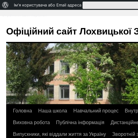
Про
Ім'я користувача або Email адреса
WordPress
Втратили свій пароль?
Офіційний сайт Лохвицької ЗО
Головна
Наша школа
Навчальний процес
Внутр
Перейти
Виховна робота
Публічна інформація
Дистанційн
до
Випускники, які віддали життя за Україну
Зворотній 
контенту