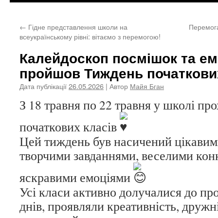
←
Гідне представлення школи на
Перемога
всеукраїнському рівні: вітаємо з перемогою!
Калейдоскоп посмішок та емо
пройшов Тиждень початкови
Дата публікації
26.05.2026
| Автор
Майя Бган
З 18 травня по 22 травня у школі п
початкових класів
Цей тиждень був насичений цікавим
творчими завданнями, веселими кон
яскравими емоціями
Усі класи активно долучалися до пр
днів, проявляли креативність, дружніс