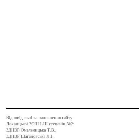
Відповідальні за наповнення сайту
Лохвицької ЗОШ І-ІІІ ступенів №2:
ЗДНВР Омельницька Т.В.,
ЗДНВР Шагановська Л.І.