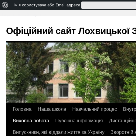
Про
Ім'я користувача або Email адреса
WordPress
Втратили свій пароль?
Офіційний сайт Лохвицької ЗО
Головна
Наша школа
Навчальний процес
Внутр
Перейти
Виховна робота
Публічна інформація
Дистанційн
до
Випускники, які віддали життя за Україну
Зворотній 
контенту