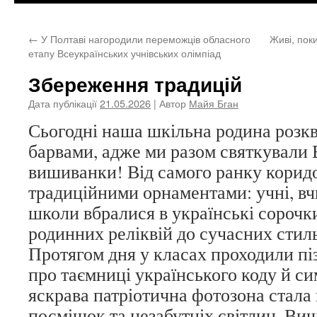
←
У Полтаві нагородили переможців обласного
Живі, пок
етапу Всеукраїнських учнівських олімпіад
Збереження традицій
Дата публікації
21.05.2026
| Автор
Майя Бган
Сьогодні наша шкільна родина розк
барвами, адже ми разом святкували 
вишиванки! Від самого ранку корид
традиційними орнаментами: учні, вч
школи вбралися в українські сорочк
родинних реліквій до сучасних стиль
Протягом дня у класах проходили пі
про таємниці українського коду й си
яскрава патріотична фотозона стал
посмішок та незабутніх світлин. В