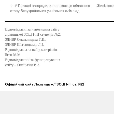
←
У Полтаві нагородили переможців обласного
Живі, пок
етапу Всеукраїнських учнівських олімпіад
Відповідальні за наповнення сайту
Лохвицької ЗОШ І-ІІІ ступенів №2:
ЗДНВР Омельницька Т.В.,
ЗДНВР Шагановська Л.І.
Відповідальна за набір матеріалів –
Бган М.М
Відповідальний за функціонування
сайту – Онацький В.А.
Офіційний сайт Лохвицької ЗОШ І-ІІІ ст. №2