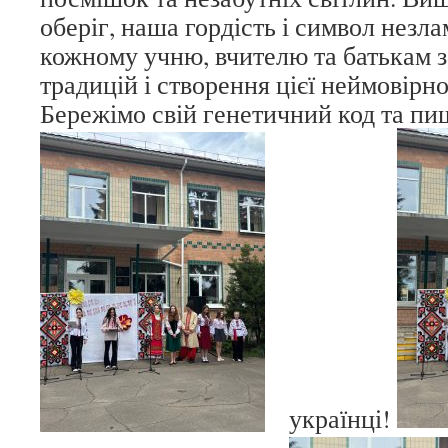
оберіг, наша гордість і символ незл
кожному учню, вчителю та батькам 
традицій і створення цієї неймовірн
Бережімо свій генетичний код та п
українці!