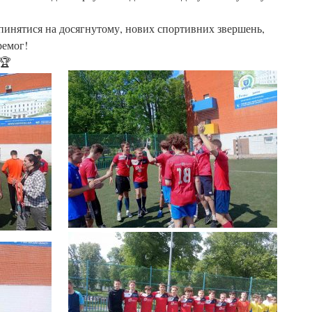
пинятися на досягнутому, нових спортивних звершень,
ремог!