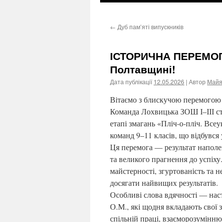
←
Дуб пам’яті випускників
ІСТОРИЧНА ПЕРЕМОГА
Полтавщині!
Дата публікації
12.05.2026
| Автор
Майя
Вітаємо з блискучою перемогою
Команда Лохвицька ЗОШ І–ІІІ сту
етапі змагань «Пліч-о-пліч. Все
команд 9–11 класів, що відбувся 
Ця перемога — результат наполе
та великого прагнення до успіх
майстерності, згуртованість та
досягати найвищих результатів.
Особливі слова вдячності — нас
О.М., які щодня вкладають свої з
спільній праці, взаєморозумінню