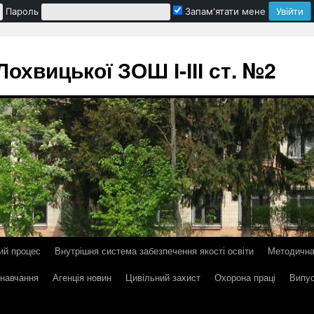
Пароль
Запам'ятати мене
охвицької ЗОШ І-ІІІ ст. №2
ий процес
Внутрішня система забезпечення якості освіти
Методична
 навчання
Агенція новин
Цивільний захист
Охорона праці
Випус