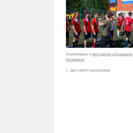
Опубліковано у
Методичне об'єднання в
посилання
.
←
Дуб пам’яті випускників