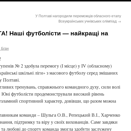
У Полтаві нагородили переможців обласного етапу
Всеукраїнських учнівських олімпіад
→
! Наші футболісти — найкращі на
 Бган
!
пенів № 2 здобула перемогу (І місце) у IV (обласному)
українські шкільні ліги» з масового футболу серед змішаних
у Полтаві.
гливих тренувань, справжнього командного духу, сили волі
у. Юні футболісти продемонстрували високий рівень
 незламний спортивний характер, довівши, що разом можна
тавникам команди – Шульга О.В., Репецький В.І., Харченко
нання, підтримку та віру у своїх вихованців. Саме завдяки
 та любові до спорту команда змогла здобути заслужену