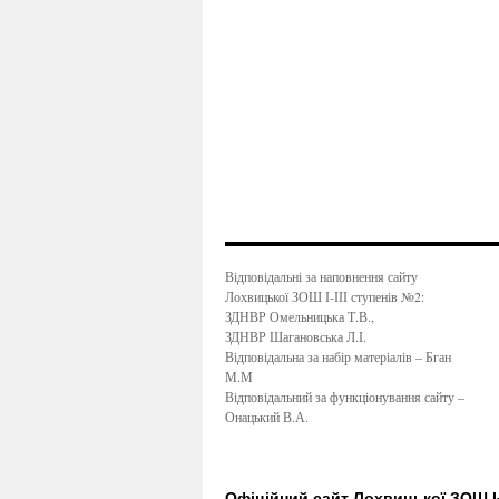
Відповідальні за наповнення сайту
Лохвицької ЗОШ І-ІІІ ступенів №2:
ЗДНВР Омельницька Т.В.,
ЗДНВР Шагановська Л.І.
Відповідальна за набір матеріалів – Бган
М.М
Відповідальний за функціонування сайту –
Онацький В.А.
Офіційний сайт Лохвицької ЗОШ І-І