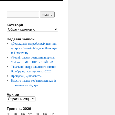
Категорії
К
а
Недавні записи
т
е
«Демократія потребує всіх нас»: як
г
зустріч в Ульмі об’єднала Лохвицю
о
та Німеччину
р
«Чорні грифи» розправили крила:
і
МИ — ЧЕМПІОНИ УКРАЇНИ!
ї
Фінальний акорд шкільного життя!
В добру путь, випускники 2026!
Прощавай, «Дивосвіте»!
Вітаємо наших дев’ятикласників із
отриманням свідоцтв!
Архіви
А
р
Травень 2026
х
і
Пн
Вт
Ср
Чт
Пт
Сб
Нд