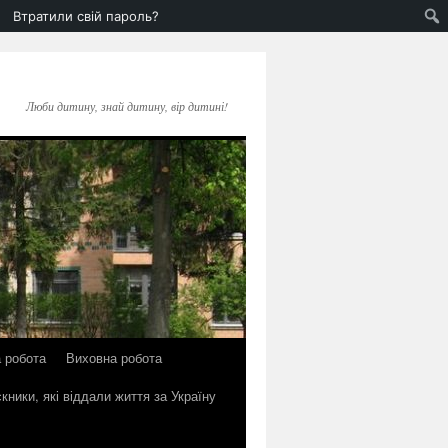
Втратили свій пароль?
Люби дитину, знай дитину, вір дитині!
 робота
Виховна робота
кники, які віддали життя за Україну