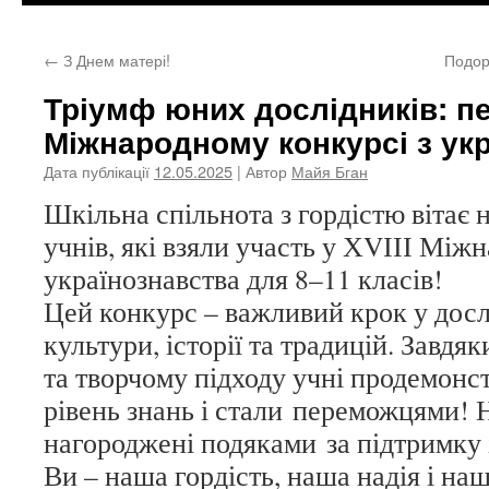
←
З Днем матері!
Подор
Тріумф юних дослідників: п
Міжнародному конкурсі з укр
Дата публікації
12.05.2025
| Автор
Майя Бган
Шкільна спільнота з гордістю вітає
учнів, які взяли участь у ХVІІІ Між
українознавства для 8–11 класів!
Цей конкурс – важливий крок у досл
культури, історії та традицій. Завдя
та творчому підходу учні продемонс
рівень знань і стали
переможцями! Н
нагороджені подяками
за підтримку 
Ви – наша гордість, наша надія і на