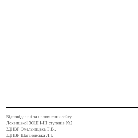
Відповідальні за наповнення сайту
Лохвицької ЗОШ І-ІІІ ступенів №2:
ЗДНВР Омельницька Т.В.,
ЗДНВР Шагановська Л.І.