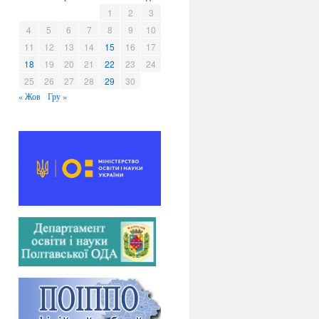
в
1
2
3
и
4
5
6
7
8
9
10
11
12
13
14
15
16
17
18
19
20
21
22
23
24
25
26
27
28
29
30
« Жов
Гру »