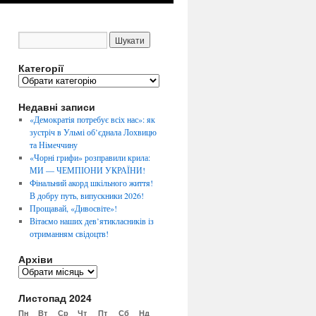
Категорії
К
а
Недавні записи
т
е
«Демократія потребує всіх нас»: як
г
зустріч в Ульмі об’єднала Лохвицю
о
та Німеччину
р
«Чорні грифи» розправили крила:
і
МИ — ЧЕМПІОНИ УКРАЇНИ!
ї
Фінальний акорд шкільного життя!
В добру путь, випускники 2026!
Прощавай, «Дивосвіте»!
Вітаємо наших дев’ятикласників із
отриманням свідоцтв!
Архіви
А
р
Листопад 2024
х
і
Пн
Вт
Ср
Чт
Пт
Сб
Нд