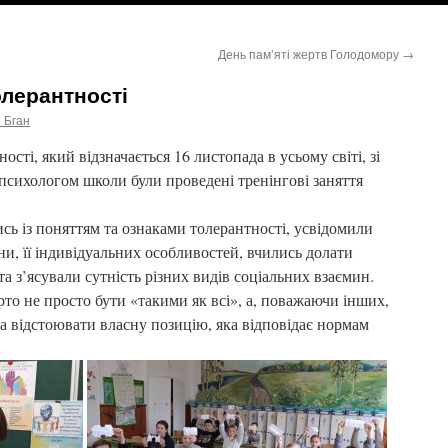
День пам’яті жертв Голодомору
→
лерантності
 Бган
і, який відзначається 16 листопада в усьому світі, зі
психологом школи були проведені тренінгові заняття
сь із поняттям та ознаками толерантності, усвідомили
и, її індивідуальних особливостей, вчились долати
а з’ясували сутність різних видів соціальних взаємин.
о не просто бути «такими як всі», а, поважаючи інших,
а відстоювати власну позицію, яка відповідає нормам