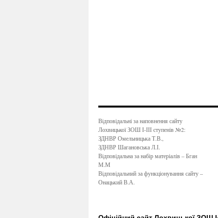
Відповідальні за наповнення сайту
Лохвицької ЗОШ І-ІІІ ступенів №2:
ЗДНВР Омельницька Т.В.,
ЗДНВР Шагановська Л.І.
Відповідальна за набір матеріалів – Бган
М.М
Відповідальний за функціонування сайту –
Онацький В.А.
Офіційний сайт Лохвицької ЗОШ І-І