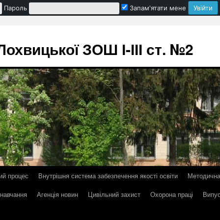
Пароль
Запам'ятати мене
охвицької ЗОШ І-ІІІ ст. №2
ий процес
Внутрішня система забезпечення якості освіти
Методична
 навчання
Агенція новин
Цивільний захист
Охорона праці
Випус