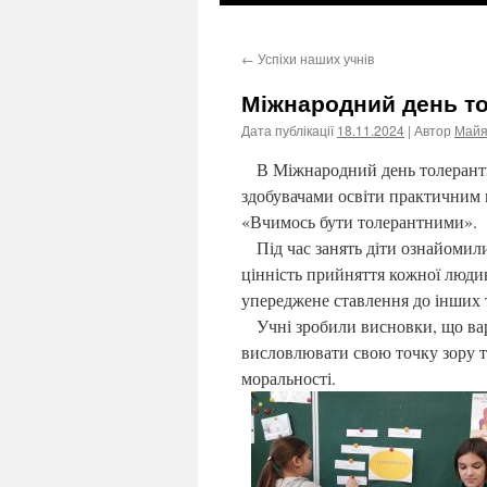
←
Успіхи наших учнів
Міжнародний день то
Дата публікації
18.11.2024
| Автор
Майя
В Міжнародний день толерантност
здобувачами освіти практичним 
«Вчимось бути толерантними».
Під час занять діти ознайомили
цінність прийняття кожної людин
упереджене ставлення до інших т
Учні зробили висновки, що варт
висловлювати свою точку зору т
моральності.