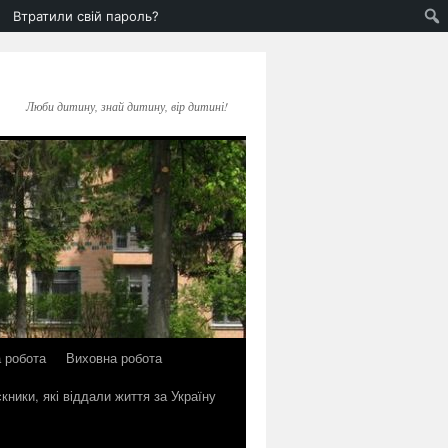
Втратили свій пароль?
Люби дитину, знай дитину, вір дитині!
 робота
Виховна робота
кники, які віддали життя за Україну