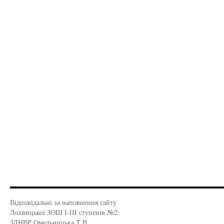
Відповідальні за наповнення сайту
Лохвицької ЗОШ І-ІІІ ступенів №2:
ЗДНВР Омельницька Т.В.,