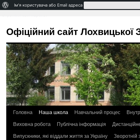
Про
Ім'я користувача або Email адреса
WordPress
Втратили свій пароль?
Офіційний сайт Лохвицької ЗО
Головна
Наша школа
Навчальний процес
Внутр
Перейти
Виховна робота
Публічна інформація
Дистанційн
до
Випускники, які віддали життя за Україну
Зворотній 
контенту