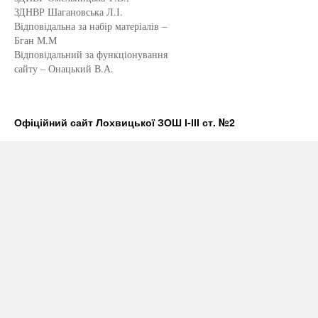
ЗДНВР Шагановська Л.І.
Відповідальна за набір матеріалів –
Бган М.М
Відповідальний за функціонування
сайту – Онацький В.А.
Офіційний сайт Лохвицької ЗОШ І-ІІІ ст. №2